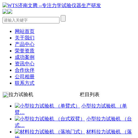
网站首页
关于我们
产品中心
荣誉资质
成功案例
资讯中心
合作伙伴
公司相册
联系方式
拉力试验机
栏目列表
小型拉力试验机 （单
臂…
小型拉力试验机 （台
式…
材料拉力试验机 （落