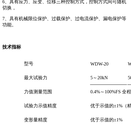
6、具有应力、应变、位移三种控制方式，控制方式间可随机
切换，
7、具有机械限位保护、过载保护、过电流保护、漏电保护等
功能。
技术指标
型号
WDW-20
W
最大试验力
5～20kN
5
力值测量范围
0.4%～100%FS 
试验力示值精度
优于示值的±1%（精
变形量精度
优于示值的±1%