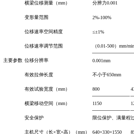
横梁位移测量（mm）
分辨力0.001
变形量范围
2%-100%
位移速率空间精度
≤±1%
位移速率调节范围
（0.01-500）mm
主要参数
位移分辨率
0.001mm
有效拉伸长度
不小于650mm
有效试验宽度（mm）
800
4
横梁移动空间（mm）
1150
1
安全保护
限位保护、满量程
主机尺寸（长×宽×高）（mm）
640×330×1550
8