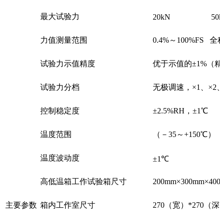
最大试验力
20kN
50
力值测量范围
0.4%～100%FS
试验力示值精度
优于示值的±1%（精
试验力分档
无极调速，×1、×2、
控制稳定度
±2.5%RH，±1℃
温度范围
（－35～+150
温度波动度
±1℃
高低温箱工作试验箱尺寸
200mm×300mm×
主要参数
箱内工作室尺寸
270（宽）*270