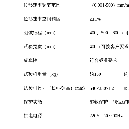
位移速率调节范围
（0.001-500）m
位移速率空间精度
≤±1%
测试行程（mm）
400、500、60
试验宽度（mm）
400（可按客户要
成套性
符合标准要求
试验机重量（kg）
约150
约
试验机尺寸（长×宽×高）(mm)
640×330×155
85
保护功能
超载保护、限位保
供电电源
220V 50～60Hz