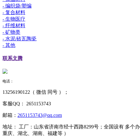
- 编织袋/塑编
- 复合材料
- 生物医疗
- 纤维材料
- 矿物类
- 水泥/砖瓦陶瓷
- 其他
联系
文腾
电话：
13256190122（ 微信 同号 ）；
客服QQ：
2651153743
邮箱：
2651153743@qq.com
地址：
工厂：山东省济南市经十西路8299号；全国设有 多
重庆、湖北、湖南、福建等 ）