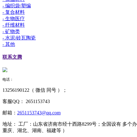
- 编织袋/塑编
- 复合材料
- 生物医疗
- 纤维材料
- 矿物类
- 水泥/砖瓦陶瓷
- 其他
联系
文腾
电话：
13256190122（ 微信 同号 ）；
客服QQ：
2651153743
邮箱：
2651153743@qq.com
地址：
工厂：山东省济南市经十西路8299号；全国设有 多
重庆、湖北、湖南、福建等 ）